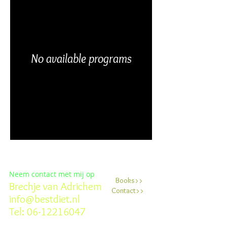
No available programs
Neem contact met mij op
Books>>
Brechje van Adrichem
Contact>>
info@bestdiet.nl
Tel:
06-12216047
Adres: van