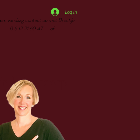
Log In
em vandaag contact op met Brechje
6 12 21 60 47 of
in Leiderdorp