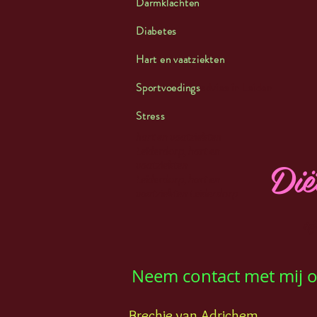
Darmklachten
Diabetes
Hart en vaatziekten
Sportvoedings
advies in Leiden
Stress
hart en vaatziekten
Leiderdorp, hart en
Dië
vaatziekten
Leiderdorp, hart en
vaatziekten Leiderdorp
af
Neem contact met mij 
Brechje van Adrichem