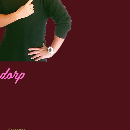
m
rdorp
advies