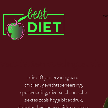
Ne
0 
vaatziekten voedingsadvies 
ruim 10 jaar ervaring aan:
afvallen, gewichtsbeheersing,
sportvoeding, diverse chronische
ziektes zoals hoge bloeddruk,
diabetes, hart en vaatziekten, stress