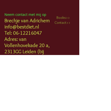
Neem contact met mij op
Books>>
Brechje van Adrichem
Contact>>
info@bestdiet.nl
Tel:
06-12216047
Adres: van
Vollenhovekade 20 a,
2313GG Leiden (bij
Visser Fysiotherapie
en Sport)
Verzekeraar vergoed
max. 3 uur per jaar.
open:
ma:
di 13:00 - 21:00
woe: