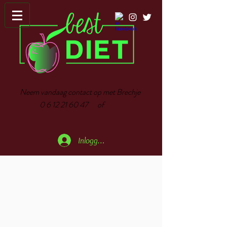
Neem vandaag contact op met Brechje
0 6 12 21 60 47
of
Inloggen